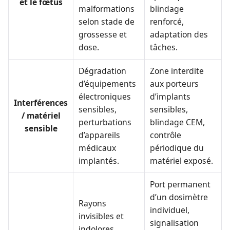
et le fœtus
malformations
blindage
selon stade de
renforcé,
grossesse et
adaptation des
dose.
tâches.
Dégradation
Zone interdite
d’équipements
aux porteurs
électroniques
d’implants
Interférences
sensibles,
sensibles,
/ matériel
perturbations
blindage CEM,
sensible
d’appareils
contrôle
médicaux
périodique du
implantés.
matériel exposé.
Port permanent
d’un dosimètre
Rayons
individuel,
invisibles et
signalisation
indolores,